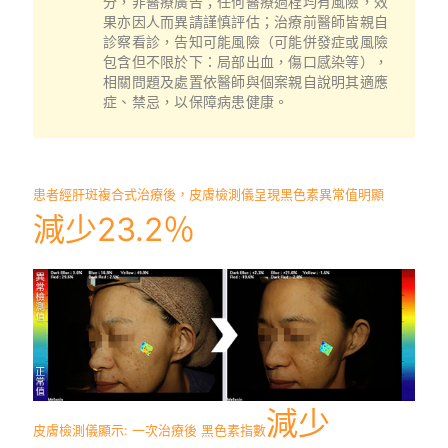
分，非醫療廣告；任何醫療過程均有風險，效
果亦因人而異請謹慎評估；治療前醫師皆親自
診察看診，告知可能風險（可能併發症或風險
包含但不限於下：局部出血，傷口感染等），
相關問題及處置依醫師與個案親自說明其適應
症、禁忌，以保障病患健康。
患者經肝斑複合式治療後，皮膚檢測儀呈現黑色素異常值明顯
減少23.2％
減少
皮膚檢測儀顯示: 一次治療後 黑色素指數