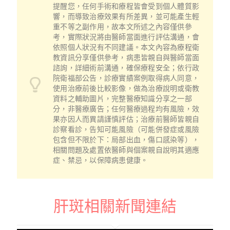
提醒您，任何手術和療程皆會受到個人體質影
響，而導致治療效果有所差異，並可能產生輕
重不等之副作用，故本文所述之內容僅供參
考，實際狀況將由醫師當面進行評估溝通，會
依照個人狀況有不同建議。本文內容為療程衛
教資訊分享僅供參考，病患皆親自與醫師當面
諮詢，詳細術前溝通，確保療程安全；依行政
院衛福部公告，診療實績案例取得病人同意，
使用治療前後比較影像，做為治療說明或衛教
資料之輔助圖片，完整醫療知識分享之一部
分，非醫療廣告；任何醫療過程均有風險，效
果亦因人而異請謹慎評估；治療前醫師皆親自
診察看診，告知可能風險（可能併發症或風險
包含但不限於下：局部出血，傷口感染等），
相關問題及處置依醫師與個案親自說明其適應
症、禁忌，以保障病患健康。
肝斑相關新聞連結