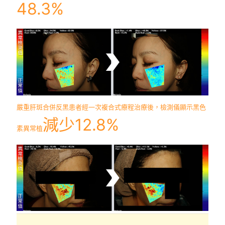
48.3%
嚴重肝斑合併反黑患者經一次複合式療程治療後，檢測儀顯示黑色
減少12.8%
素異常植