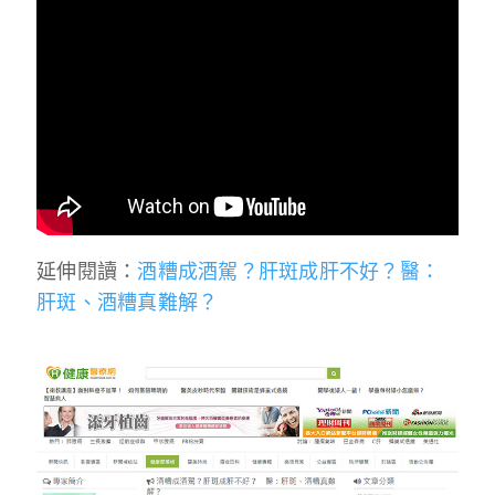
延伸閱讀：
酒糟成酒駕？肝斑成肝不好？醫：
肝斑、酒糟真難解？