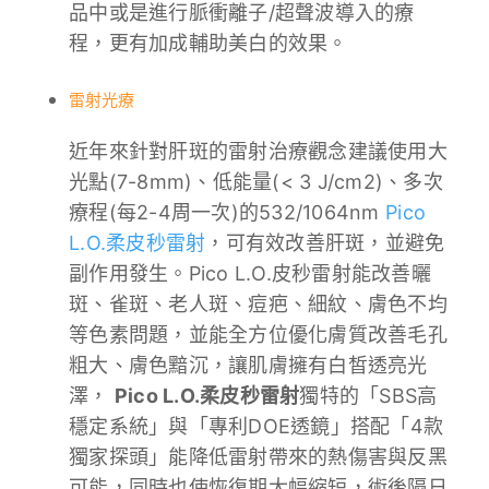
品中或是進行脈衝離子/超聲波導入的療
程，更有加成輔助美白的效果。
雷射光療
近年來針對肝斑的雷射治療觀念建議使用大
光點(7-8mm)、低能量(< 3 J/cm2)、多次
療程(每2-4周一次)的532/1064nm
Pico
L.O.柔皮秒雷射
，可有效改善肝斑，並避免
副作用發生。Pico L.O.皮秒雷射能改善曬
斑、雀斑、老人斑、痘疤、細紋、膚色不均
等色素問題，並能全方位優化膚質改善毛孔
粗大、膚色黯沉，讓肌膚擁有白皙透亮光
澤，
Pico L.O.柔皮秒雷射
獨特的「SBS高
穩定系統」與「專利DOE透鏡」搭配「4款
獨家探頭」能降低雷射帶來的熱傷害與反黑
可能，同時也使恢復期大幅縮短，術後隔日