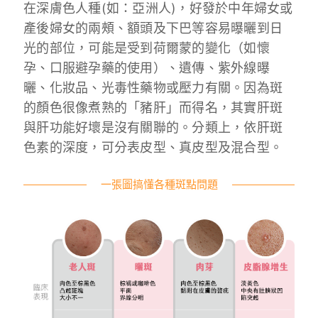
在深膚色人種(如：亞洲人)，好發於中年婦女或
產後婦女的兩頰、額頭及下巴等容易曝曬到日
光的部位，可能是受到荷爾蒙的變化（如懷
孕、口服避孕藥的使用）、遺傳、紫外線曝
曬、化妝品、光毒性藥物或壓力有關。因為斑
的顏色很像煮熟的「豬肝」而得名，其實肝斑
與肝功能好壞是沒有關聯的。分類上，依肝斑
色素的深度，可分
表皮型、真皮型及混合型
。
一張圖搞懂各種斑點問題