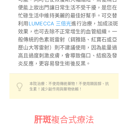
便能上妝出門讓日常生活不受干擾，是您在
忙碌生活中維持美麗的最佳好幫手。可交替
利用
LUMECCA 三倍光
進行治療，加成淡斑
效果，也可去除不正常增生的血管組織。一
般傳統的色素斑雷射（鉺雅鉻、紅寶石或亞
歷山大等雷射）則不建議使用，因為能量過
高且過度刺激皮膚，會導致傷口、結痂及發
炎反應，更容易發生術後反黑。
本院治療：不使用傳統藥物！不使用類固醇、抗
生素！減少副作用與藥物依賴！
肝斑
複合式療法