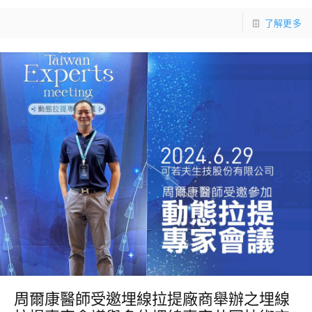
了解更多
周爾康醫師受邀埋線拉提廠商舉辦之埋線