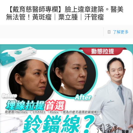
【戴育慈醫師專欄】臉上違章建築。醫美
無法管！黃斑瘤｜粟立腫｜汗管瘤
了解更多