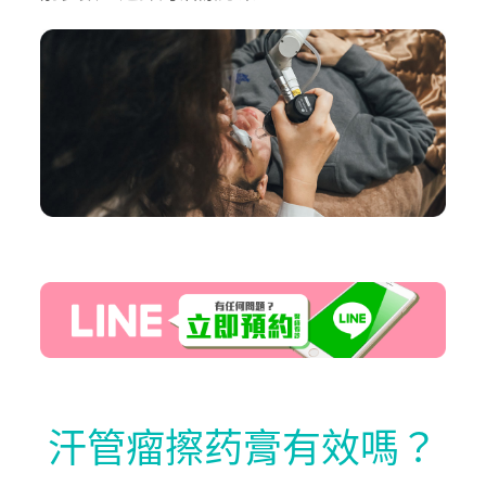
汗管瘤擦药膏有效嗎？