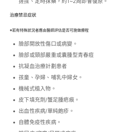
搓揉、定時抹藥，約1~2周即會復原。
治療禁忌症狀
※若有特殊狀況者應由醫師評估是否可施做療程
臉部開放性傷口或病變。
臉部或頸部嚴重或囊腫型青春痘
抗凝血治療計劃患者
孩童、孕婦、哺乳中婦女。
機械式植入物。
皮下填充劑/蟹足腫疤痕。
出血性疾病/單純皰疹。
自體免疫性疾病。