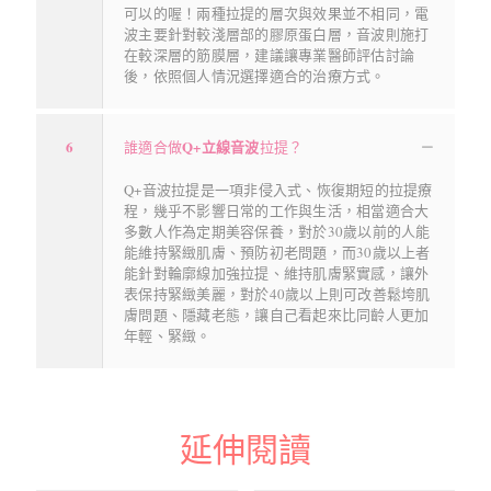
可以的喔！兩種拉提的層次與效果並不相同，電
波主要針對較淺層部的膠原蛋白層，音波則施打
在較深層的筋膜層，建議讓專業醫師評估討論
後，依照個人情況選擇適合的治療方式。
6
Q+立線音波
誰適合做
拉提？
Q+音波拉提是一項非侵入式、恢復期短的拉提療
程，幾乎不影響日常的工作與生活，相當適合大
多數人作為定期美容保養，對於30歲以前的人能
能維持緊緻肌膚、預防初老問題，而30歲以上者
能針對輪廓線加強拉提、維持肌膚緊實感，讓外
表保持緊緻美麗，對於40歲以上則可改善鬆垮肌
膚問題、隱藏老態，讓自己看起來比同齡人更加
年輕、緊緻。
延伸閱讀