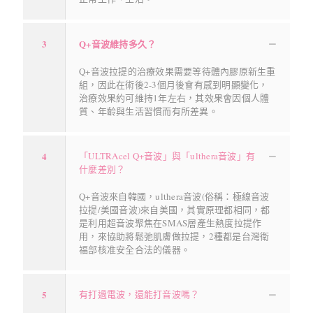
3
Q+音波維持多久？
Q+音波拉提的治療效果需要等待體內膠原新生重
組，因此在術後2-3個月後會有感到明顯變化，
治療效果約可維持1年左右，其效果會因個人體
質、年齡與生活習慣而有所差異。
4
「ULTRAcel Q+音波」與「ulthera音波」有
什麼差別？
Q+音波來自韓國，ulthera音波(俗稱：極線音波
拉提/美國音波)來自美國，其實原理都相同，都
是利用超音波聚焦在SMAS層產生熱度拉提作
用，來協助將鬆弛肌膚做拉提，2種都是台灣衛
福部核准安全合法的儀器。
5
有打過電波，還能打音波嗎？