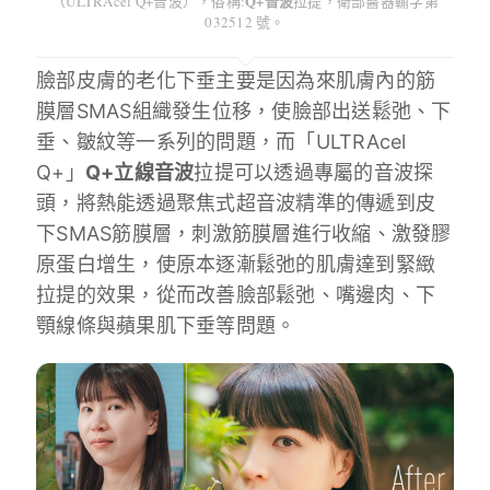
Q+音波
（ULTRAcel Q+音波），俗稱:
拉提，衛部醫器輸字第
032512 號。
臉部皮膚的老化下垂主要是因為來肌膚內的筋
膜層SMAS組織發生位移，使臉部出送鬆弛、下
垂、皺紋等一系列的問題，而「ULTRAcel
Q+」
Q+立線音波
拉提可以透過專屬的音波探
頭，將熱能透過聚焦式超音波精準的傳遞到皮
下SMAS筋膜層，刺激筋膜層進行收縮、激發膠
原蛋白增生，使原本逐漸鬆弛的肌膚達到緊緻
拉提的效果，從而改善臉部鬆弛、嘴邊肉、下
顎線條與蘋果肌下垂等問題。