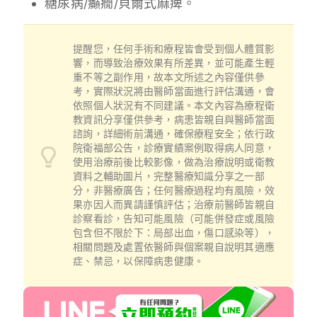
糖尿病/癲癇/貝爾式麻痺。
提醒您，任何手術和療程皆會受到個人體質影
響，而導致治療效果有所差異，並可能產生輕
重不等之副作用，故本文所述之內容僅供參
考，實際狀況將由醫師當面進行評估溝通，會
依照個人狀況有不同建議。本文內容為療程衛
教資訊分享僅供參考，病患皆親自與醫師當面
諮詢，詳細術前溝通，確保療程安全；依行政
院衛福部公告，診療實績案例取得病人同意，
使用治療前後比較影像，做為治療說明或衛教
資料之輔助圖片，完整醫療知識分享之一部
分，非醫療廣告；任何醫療過程均有風險，效
果亦因人而異請謹慎評估；治療前醫師皆親自
診察看診，告知可能風險（可能併發症或風險
包含但不限於下：局部出血，傷口感染等），
相關問題及處置依醫師與個案親自說明其適應
症、禁忌，以保障病患健康。