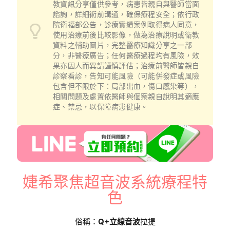
教資訊分享僅供參考，病患皆親自與醫師當面
諮詢，詳細術前溝通，確保療程安全；依行政
院衛福部公告，診療實績案例取得病人同意，
使用治療前後比較影像，做為治療說明或衛教
資料之輔助圖片，完整醫療知識分享之一部
分，非醫療廣告；任何醫療過程均有風險，效
果亦因人而異請謹慎評估；治療前醫師皆親自
診察看診，告知可能風險（可能併發症或風險
包含但不限於下：局部出血，傷口感染等），
相關問題及處置依醫師與個案親自說明其適應
症、禁忌，以保障病患健康。
婕希聚焦超音波系統療程特
色
俗稱：
Q+立線音波
拉提