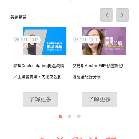
美麗見證
26 6 月, 2017
28 1 月, 2021
9 
享
酷塑Coolsculpting低溫減脂
艾麗斯AestheFill®精靈針初
艾麗
／主婦變貴婦，向肥肉說掰
體驗全紀錄分享
例
了解更多
了解更多