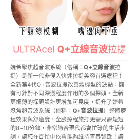
ULTRAcel
Q+立線音波
拉提
婕希聚焦超音波系統（俗稱：
Q+立線音波
拉
提）是新一代非侵入快速拉提美容首選療程！
全新第4代Q+音波拉提改善舊機型的缺點，擁
有可針對不同深淺程度作用的多個探頭，全新
更細薄的探頭設計更增加可見度，提升了婕希
聚焦超音波系統（俗稱：
Q+音波拉提
）整體療
程效果與舒適度，全臉療程施打更需只需短短
的8~10分鐘，非常適合現代都會忙碌的生活步
調，讓您在百忙中依舊能夠維持青春緊緻！讓