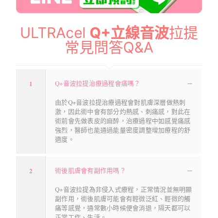
ULTRAcel
Q+立線音波
拉提
常見問答Q&A
1
Q+音波拉提治療過程會痛嗎？
由於Q+音波拉提治療過程會對肌膚深層做熱刺
激，因此術中會有部分灼熱感、刺痛感，對此在
術前會先做表皮的麻醉，治療過程中如感覺痛感
強烈，醫師也能通過能量密度調整增加療程的舒
適度。
2
術後肌膚會有副作用嗎？
Q+音波拉提為非侵入式療程，正常情況並無明顯
副作用，術後肌膚可能會有輕微泛紅、輕微的觸
痛等感覺，通常數小時候便會消退，隔天都可以
正常工作、生活。