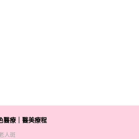
色醫療｜醫美療程
老人斑