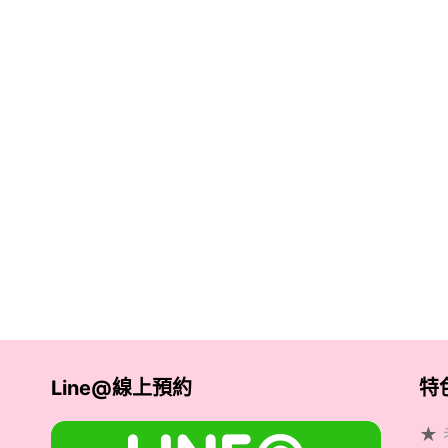
Line@線上預約
特
★