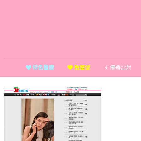
特色醫療
微整型
儀器雷射