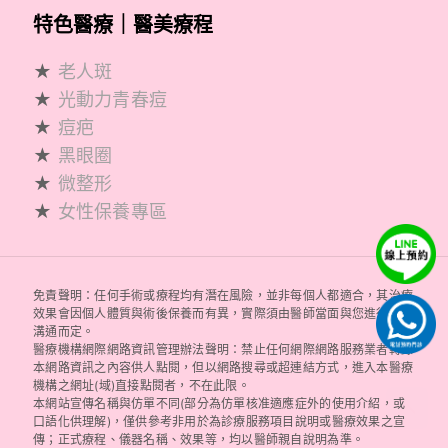
特色醫療｜醫美療程
★
老人斑
★
光動力青春痘
★
痘疤
★
黑眼圈
★
微整形
★
女性保養專區
免責聲明：任何手術或療程均有潛在風險，並非每個人都適合，其治療
效果會因個人體質與術後保養而有異，實際須由醫師當面與您進行評估
溝通而定。
醫療機構網際網路資訊管理辦法聲明：禁止任何網際網路服務業者轉錄
本網路資訊之內容供人點閱，但以網路搜尋或超連結方式，進入本醫療
機構之網址(域)直接點閱者，不在此限。
本網站宣傳名稱與仿單不同(部分為仿單核准適應症外的使用介紹，或
口語化供理解)，僅供參考非用於為診療服務項目說明或醫療效果之宣
傳；正式療程、儀器名稱、效果等，均以醫師親自說明為準。