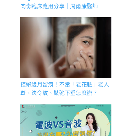
肉毒臨床應用分享｜周爾康醫師
拒絕歲月留痕！不當「老花臉」老人
斑、法令紋、鬆弛下垂怎麼辦？