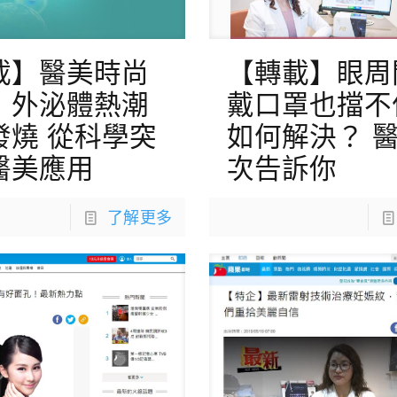
載】醫美時尚
【轉載】眼周
｜外泌體熱潮
戴口罩也擋不
發燒 從科學突
如何解決？ 醫
醫美應用
次告訴你
了解更多