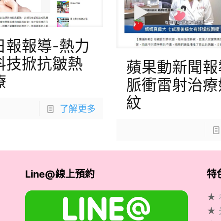
日報報導-熱力
科技掀抗皺熱
蘋果動新聞報
療
脈衝雷射治療
紋
了解更多
Line@線上預約
特
★
★