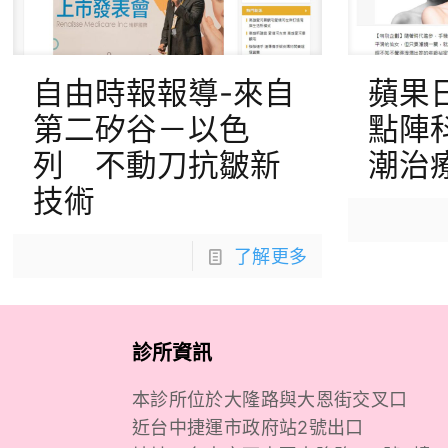
自由時報報導-來自
蘋果
第二矽谷－以色
點陣
列 不動刀抗皺新
潮治
技術
了解更多
診所資訊
本診所位於大隆路與大恩街交叉口
近台中捷運市政府站2號出口