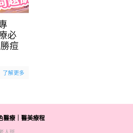
專
療必
戰勝痘
了解更多
色醫療｜醫美療程
老人斑