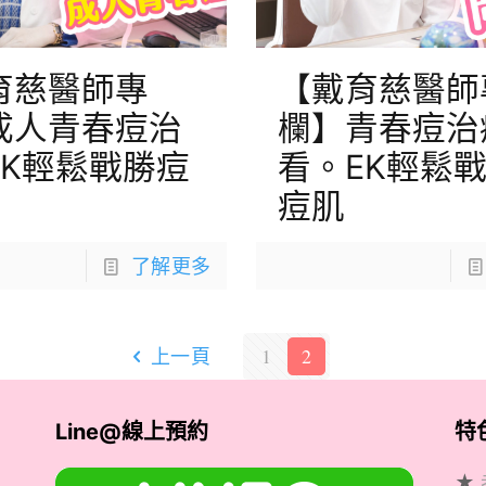
育慈醫師專
【戴育慈醫師
成人青春痘治
欄】青春痘治
EK輕鬆戰勝痘
看。EK輕鬆
痘肌
了解更多
上一頁
1
2
Line@線上預約
特
★